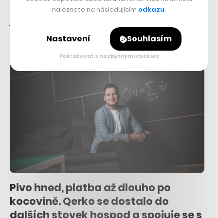
Chvíle, kdy už za něco utrácíte, je ideální k tomu, abyste vydali
naleznete na následujícím
odkazu
.
ještě o něco víc. Alespoň tomu věří startup Mallpay nabízející
odložené platby…
Nastavení
Souhlasím
Pokračovat s nezbytnými cookies
Pivo hned, platba až dlouho po
kocovině. Qerko se dostalo do
dalších stovek hospod a spojuje se s