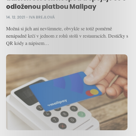
odloženou platbou Mallpay
14. 12. 2021
–
IVA BREJLOVÁ
Možná si jich ani nevšimnete, obvykle se totiž poměrně
nenápadně krčí v jednom z rohů stolů v restauracích. Destičky s
QR kódy a nápisem…