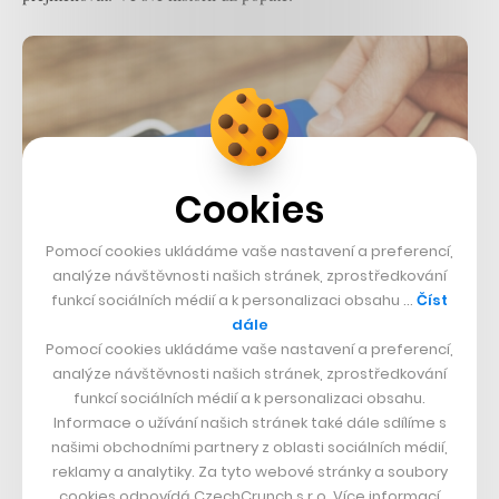
Cookies
Pomocí cookies ukládáme vaše nastavení a preferencí,
analýze návštěvnosti našich stránek, zprostředkování
funkcí sociálních médií a k personalizaci obsahu …
Číst
dále
Odložíte platbu a zároveň
Pomocí cookies ukládáme vaše nastavení a preferencí,
zainvestujete. Mallpay spouští službu
analýze návštěvnosti našich stránek, zprostředkování
funkcí sociálních médií a k personalizaci obsahu.
zaměřenou na mikroinvestice pro
Informace o užívání našich stránek také dále sdílíme s
začátečníky
našimi obchodními partnery z oblasti sociálních médií,
reklamy a analytiky. Za tyto webové stránky a soubory
24. 1. 2022
–
IVA BREJLOVÁ
cookies odpovídá CzechCrunch s.r.o. Více informací