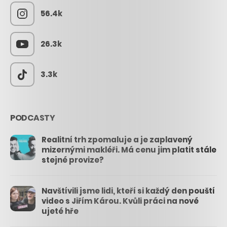
56.4k
26.3k
3.3k
PODCASTY
Realitní trh zpomaluje a je zaplavený
mizernými makléři. Má cenu jim platit stále
stejné provize?
Navštívili jsme lidi, kteří si každý den pouští
video s Jiřím Károu. Kvůli práci na nové
ujeté hře