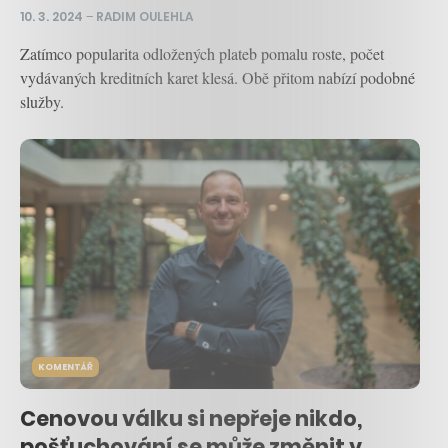
10. 3. 2024
–
RADIM OULEHLA
Zatímco popularita odložených plateb pomalu roste, počet
vydávaných kreditních karet klesá. Obě přitom nabízí podobné
služby.
KOMENTÁŘ
Cenovou válku si nepřeje nikdo,
pošťuchování se může změnit v