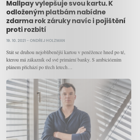
Mallpay vylepšuje svou kartu. K
odloženým platbám nabídne
zdarma rok záruky navíc i pojištění
proti rozbití
19. 10. 2021
–
ONDŘEJ HOLZMAN
Stát se druhou nejoblíbenější kartou v peněžence hned po té,
kterou má zákazník od své primární banky. S ambiciózním
plánem přichází po třech letech…