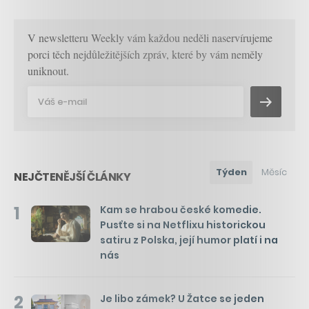
V newsletteru Weekly vám každou neděli naservírujeme
porci těch nejdůležitějších zpráv, které by vám neměly
uniknout.
Týden
Měsíc
NEJČTENĚJŠÍ ČLÁNKY
1
Kam se hrabou české komedie.
Pusťte si na Netflixu historickou
satiru z Polska, její humor platí i na
nás
2
Je libo zámek? U Žatce se jeden