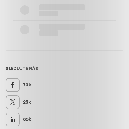
SLEDUJTE NÁS
73k
25k
65k