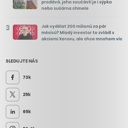
prodává, jeho součástí je i sýpka
nebo sušárna chmele
3
Jak vydělat 200 milionů za pár
měsíců? Mladý investor to zvládl s
akciemi Xeroxu, ale chce mnohem víc
SLEDUJTE NÁS
73k
25k
65k