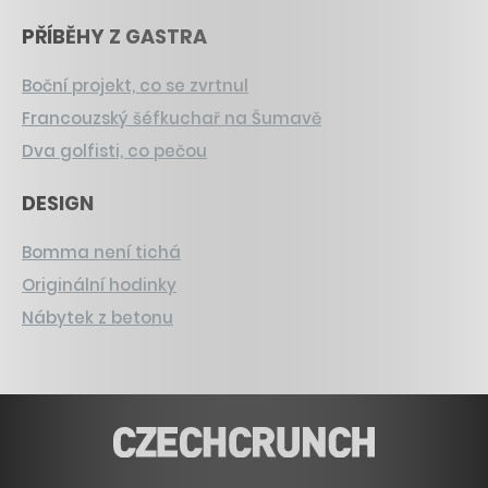
PŘÍBĚHY Z GASTRA
Boční projekt, co se zvrtnul
Francouzský šéfkuchař na Šumavě
Dva golfisti, co pečou
DESIGN
Bomma není tichá
Originální hodinky
Nábytek z betonu