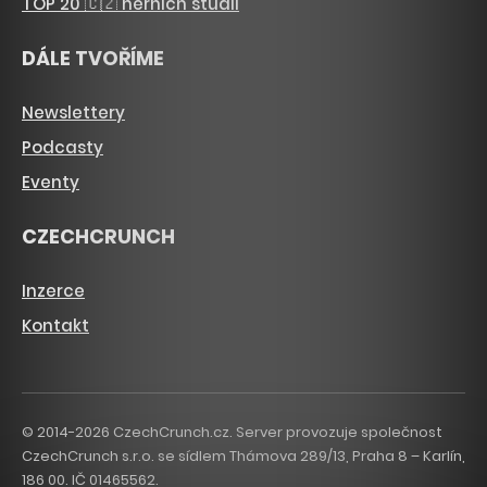
TOP 20 🇨🇿 herních studií
DÁLE TVOŘÍME
Newslettery
Podcasty
Eventy
CZECHCRUNCH
Inzerce
Kontakt
© 2014-2026 CzechCrunch.cz. Server provozuje společnost
CzechCrunch s.r.o. se sídlem Thámova 289/13, Praha 8 – Karlín,
186 00. IČ 01465562.