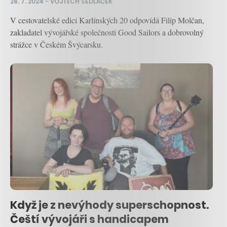
28. 7. 2024
–
VOJTĚCH SEDLÁČEK
V cestovatelské edici Karlínských 20 odpovídá Filip Molčan,
zakladatel vývojářské společnosti Good Sailors a dobrovolný
strážce v Českém Švýcarsku.
Když je z nevýhody superschopnost.
Čeští vývojáři s handicapem