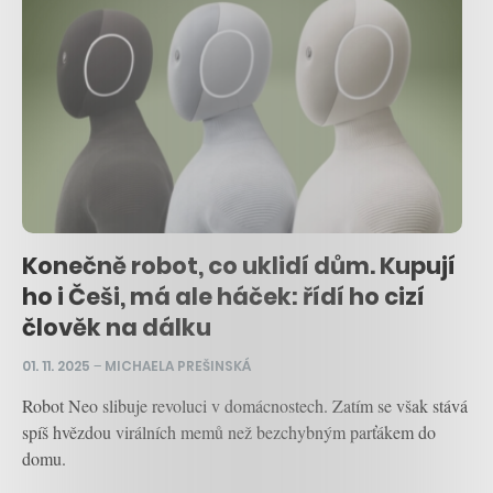
Konečně robot, co uklidí dům. Kupují
ho i Češi, má ale háček: řídí ho cizí
člověk na dálku
01. 11. 2025
–
MICHAELA PREŠINSKÁ
Robot Neo slibuje revoluci v domácnostech. Zatím se však stává
spíš hvězdou virálních memů než bezchybným parťákem do
domu.