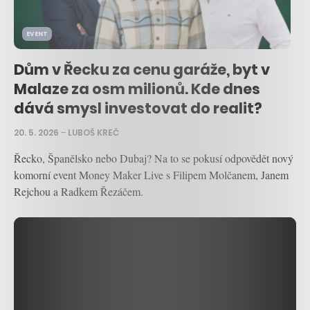
EVENT
Dům v Řecku za cenu garáže, byt v
Malaze za osm milionů. Kde dnes
dává smysl investovat do realit?
20. 5. 2026
–
LUBOŠ KREČ
Řecko, Španělsko nebo Dubaj? Na to se pokusí odpovědět nový
komorní event Money Maker Live s Filipem Molčanem, Janem
Rejchou a Radkem Řezáčem.