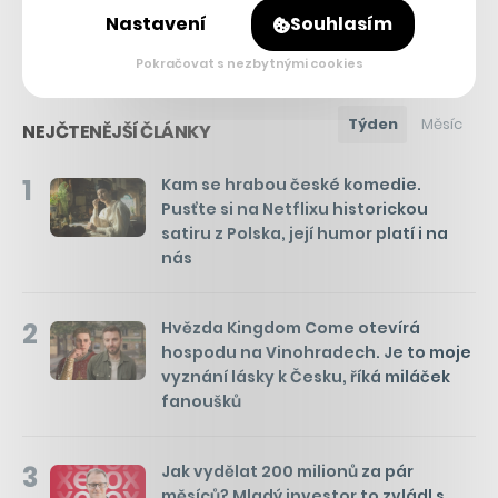
Nastavení
Souhlasím
Pokračovat s nezbytnými cookies
Týden
Měsíc
NEJČTENĚJŠÍ ČLÁNKY
1
Kam se hrabou české komedie.
Pusťte si na Netflixu historickou
satiru z Polska, její humor platí i na
nás
2
Hvězda Kingdom Come otevírá
hospodu na Vinohradech. Je to moje
vyznání lásky k Česku, říká miláček
fanoušků
3
Jak vydělat 200 milionů za pár
měsíců? Mladý investor to zvládl s