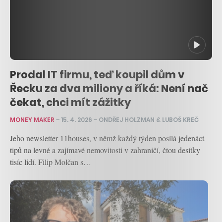
Prodal IT firmu, teď koupil dům v
Řecku za dva miliony a říká: Není nač
čekat, chci mít zážitky
MONEY MAKER
–
15. 4. 2026
–
ONDŘEJ HOLZMAN & LUBOŠ KREČ
Jeho newsletter 11houses, v němž každý týden posílá jedenáct
tipů na levné a zajímavé nemovitosti v zahraničí, čtou desítky
tisíc lidí. Filip Molčan s…