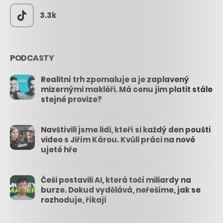
3.3k
PODCASTY
Realitní trh zpomaluje a je zaplavený
mizernými makléři. Má cenu jim platit stále
stejné provize?
Navštívili jsme lidi, kteří si každý den pouští
video s Jiřím Károu. Kvůli práci na nové
ujeté hře
Češi postavili AI, která točí miliardy na
burze. Dokud vydělává, neřešíme, jak se
rozhoduje, říkají