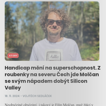
STORY
Handicap mění na superschopnost. Z
roubenky na severu Čech jde Molčan
se svým nápadem dobýt Silicon
Valley
18. 11. 2024
–
VOJTĚCH SEDLÁČEK
Neobyčejně obyčejný, i takový je Filip Molčan, muž žijící v