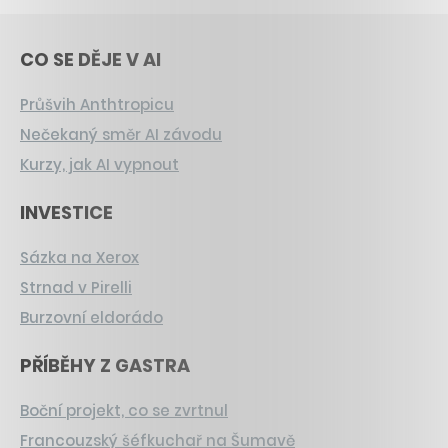
CO SE DĚJE V AI
Průšvih Anthtropicu
Nečekaný směr AI závodu
Kurzy, jak AI vypnout
INVESTICE
Sázka na Xerox
Strnad v Pirelli
Burzovní eldorádo
PŘÍBĚHY Z GASTRA
Boční projekt, co se zvrtnul
Francouzský šéfkuchař na Šumavě