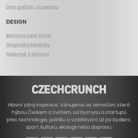
Dva golfisti, co pečou
DESIGN
Bomma není tichá
Originální hodinky
Nábytek z betonu
Hlavní zdroj inspirace. Věnujeme se tématům, která
hýbou Českem a světem, od byznysu a startupů
přes technologie, politiku a vzdělávání až po bydlení,
sport, kulturu, ekologii nebo dopravu.