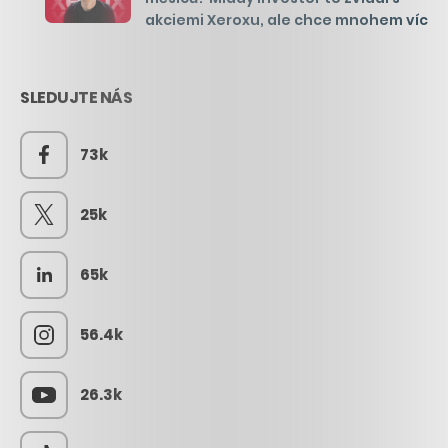
akciemi Xeroxu, ale chce mnohem víc
SLEDUJTE NÁS
73k
25k
65k
56.4k
26.3k