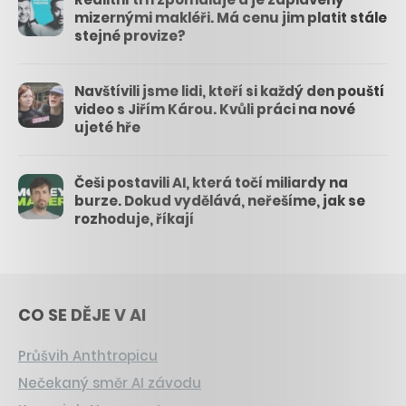
mizernými makléři. Má cenu jim platit stále
stejné provize?
Navštívili jsme lidi, kteří si každý den pouští
video s Jiřím Károu. Kvůli práci na nové
ujeté hře
Češi postavili AI, která točí miliardy na
burze. Dokud vydělává, neřešíme, jak se
rozhoduje, říkají
CO SE DĚJE V AI
Průšvih Anthtropicu
Nečekaný směr AI závodu