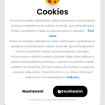
Cookies
ROZHOVOR
Pomocí cookies ukládáme vaše nastavení a preferencí,
analýze návštěvnosti našich stránek, zprostředkování
Evropský trh s auty dáváme na talíři
funkcí sociálních médií a k personalizaci obsahu …
Číst
Tesle a Číňanům, říká expert. Místní
dále
Pomocí cookies ukládáme vaše nastavení a preferencí,
výrobci nejsou připraveni
analýze návštěvnosti našich stránek, zprostředkování
24. 7. 2023
–
JIŘÍ SVOBODA
funkcí sociálních médií a k personalizaci obsahu.
Informace o užívání našich stránek také dále sdílíme s
V elektromobilitě soupeří Tesla a čínští dravci, ale Evropa
našimi obchodními partnery z oblasti sociálních médií,
zůstává bokem. Podle Petra Knapa z EY jdou trendy na úkor
reklamy a analytiky. Za tyto webové stránky a soubory
výrobců z Evropské unie.
cookies odpovídá CzechCrunch s.r.o. Více informací
naleznete na následujícím
odkazu
.
Nastavení
Souhlasím
Pokračovat s nezbytnými cookies