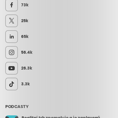
73k
25k
65k
56.4k
26.3k
3.3k
PODCASTY
Realitní trh zpomaluje a je zaplavený