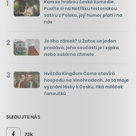
1
Kam se hrabou české komedie.
Pusťte si na Netflixu historickou
satiru z Polska, její humor platí i na
nás
2
Je libo zámek? U Žatce se jeden
prodává, jeho součástí je i sýpka
nebo sušárna chmele
3
Hvězda Kingdom Come otevírá
hospodu na Vinohradech. Je to moje
vyznání lásky k Česku, říká miláček
fanoušků
SLEDUJTE NÁS
73k