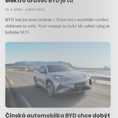
elektro dravec BYD je tu
01. 4. 2025
–
LUBOŠ KREČ
BYD loni jen těsně prohrálo s Teslou boj o největšího výrobce
elektroaut na světě. Nyní vstupuje na český trh, nabízí i plug-in
hybridní SUV.
Čínská automobilka BYD chce dobýt