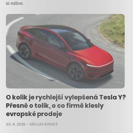
ni milion.
O kolik je rychlejší vylepšená Tesla Y?
Přesně o tolik, o co firmě klesly
evropské prodeje
30. 8. 2025
–
VÁCLAV KINSKÝ