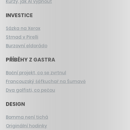
Kurzy, jak AI vypnout
INVESTICE
Sázka na Xerox
Strnad v Pirelli
Burzovní eldorádo
PŘÍBĚHY Z GASTRA
Boční projekt, co se zvrtnul
Francouzský šéfkuchař na Šumavě
Dva golfisti, co pečou
DESIGN
Bomma není tichá
Originální hodinky