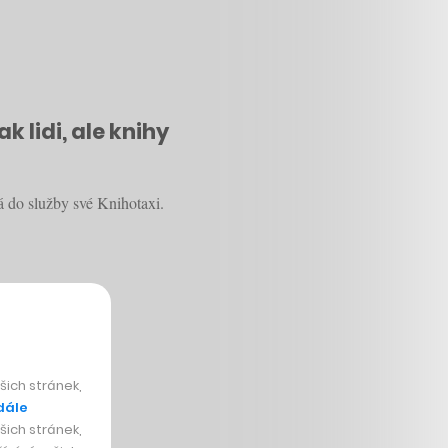
 lidi, ale knihy
á do služby své Knihotaxi.
ich stránek,
dále
ich stránek,