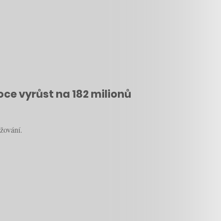
roce vyrůst na 182 milionů
žování.