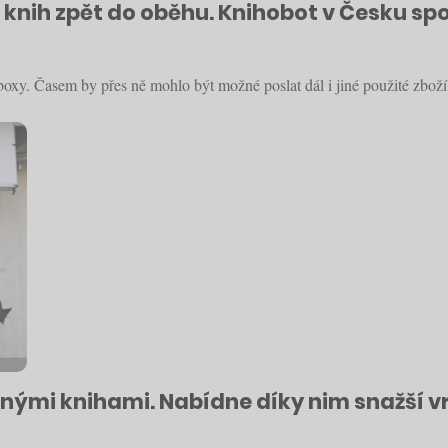
knih zpět do oběhu. Knihobot v Česku sp
xy. Časem by přes ně mohlo být možné poslat dál i jiné použité zboží
vnými knihami. Nabídne díky nim snažší v