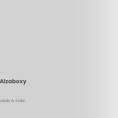
i Alzaboxy
konaly ty české.