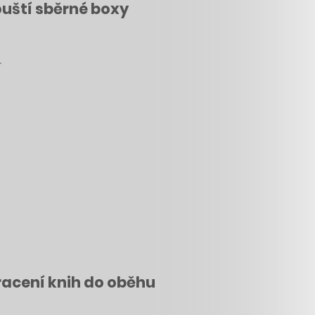
ouští sběrné boxy
.
racení knih do oběhu