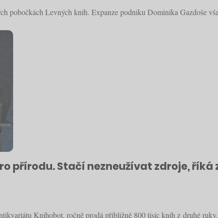
ých pobočkách Levných knih. Expanze podniku Dominika Gazdoše však 
o přírodu. Stačí nezneužívat zdroje, řík
ikvariátu Knihobot, ročně prodá přibližně 800 tisíc knih z druhé ruky.