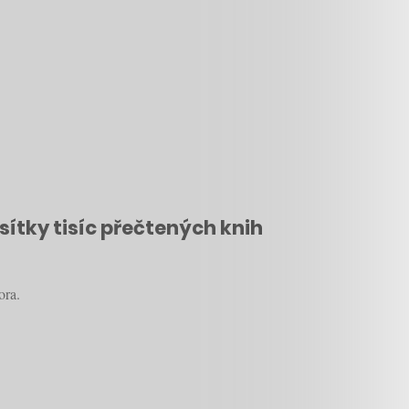
ítky tisíc přečtených knih
ora.