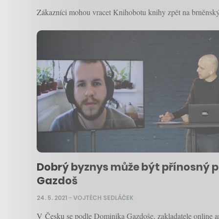
Zákazníci mohou vracet Knihobotu knihy zpět na brněnsk
Dobrý byznys může být přínosný pr
Gazdoš
24. 5. 2021
–
VOJTĚCH SEDLÁČEK
V Česku se podle Dominika Gazdoše, zakladatele online ant