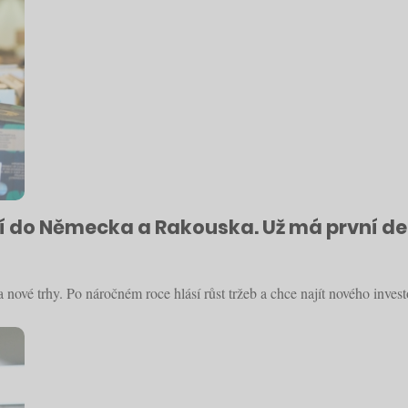
dí do Německa a Rakouska. Už má první des
vé trhy. Po náročném roce hlásí růst tržeb a chce najít nového invest