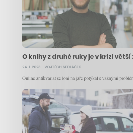
O knihy z druhé ruky je v krizi vět
24. 1. 2023
–
VOJTĚCH SEDLÁČEK
Online antikvariát se loni na jaře potýkal s vážnými probl