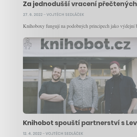
Za jednodušší vracení přečtených 
27. 6. 2022
–
VOJTĚCH SEDLÁČEK
Knihoboxy fungují na podobných principech jako výdejní bo
Knihobot spouští partnerství s Le
12. 4. 2022
–
VOJTĚCH SEDLÁČEK