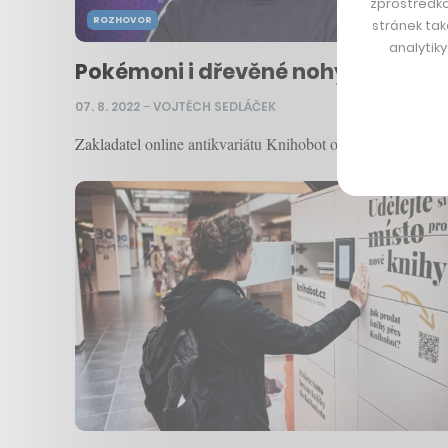
zprostředko
ROZHOVOR
stránek tak
analytik
Pokémoni i dřevěné nohy. Než zača
07. 8. 2022
–
VOJTĚCH SEDLÁČEK
Zakladatel online antikvariátu Knihobot odpovídá na Karl