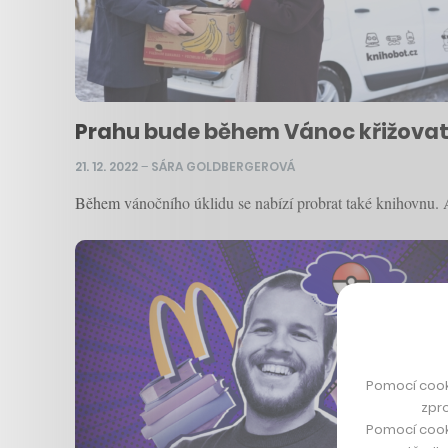
Prahu bude během Vánoc křižovat t
21. 12. 2022
–
SÁRA GOLDBERGEROVÁ
Během vánočního úklidu se nabízí probrat také knihovnu. A
Pomocí cook
zpro
Pomocí cook