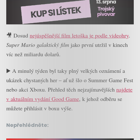
🎥 Dosud
nejúspěšnější film letoška je podle videohry
.
Super Mario galaktický film
jako první utržil v kinech
víc než miliardu dolarů.
▶️ A minulý týden byl taky plný velkých oznámení a
ukázek chystaných her – ať už šlo o Summer Game Fest
nebo akci Xboxu. Přehled těch nejzajímavějších
najdete
v aktuálním vydání Good Game
, k jehož odběru se
můžete přihlásit v boxu výše.
Nepřehlédněte: