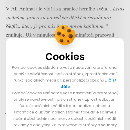
V All Animal ale vidí i za hranice herního světa.
„Letos
začínáme pracovat na velkém dětském seriálu pro
Netflix, který je pro nás úplně novou kapitolou,“
zmiňuje. Už v minulosti pražští animátoři pracovali
například na psím maskotovi Seznamu, na postavě
Kosmíka pro CineStar či pro skupinu Allwyn.
„Část
Cookies
naší práce tvoří reklama a lokální projekty, ale naše
Pomocí cookies ukládáme vaše nastavení a preferencí,
ambice byly od začátku mezinárodní,“
dodává Štolún.
analýze návštěvnosti našich stránek, zprostředkování
funkcí sociálních médií a k personalizaci obsahu …
Číst
„Stejně tak naší ambicí není jen pracovat pro ostatní,“
dále
popisuje spoluzakladatel.
„Máme vlastní nápady, světy
Pomocí cookies ukládáme vaše nastavení a preferencí,
analýze návštěvnosti našich stránek, zprostředkování
a příběhy, které chceme přivést k životu. Naším cílem je
funkcí sociálních médií a k personalizaci obsahu.
jednou dostat českou animovanou tvorbu na Netflix,
Informace o užívání našich stránek také dále sdílíme s
našimi obchodními partnery z oblasti sociálních médií,
HBO nebo jinou velkou platformu a ukázat, že i z Prahy
reklamy a analytiky. Za tyto webové stránky a soubory
mohou vznikat světové věci,“
uzavírá šéf animačního