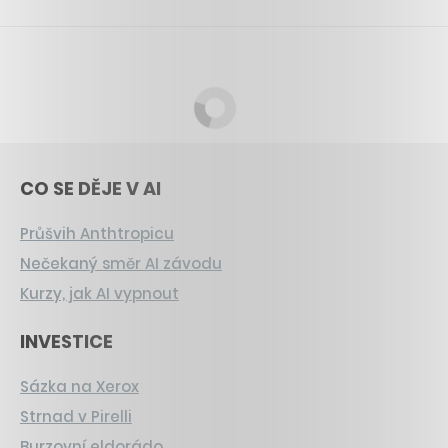
CO SE DĚJE V AI
Průšvih Anthtropicu
Nečekaný směr AI závodu
Kurzy, jak AI vypnout
INVESTICE
Sázka na Xerox
Strnad v Pirelli
Burzovní eldorádo