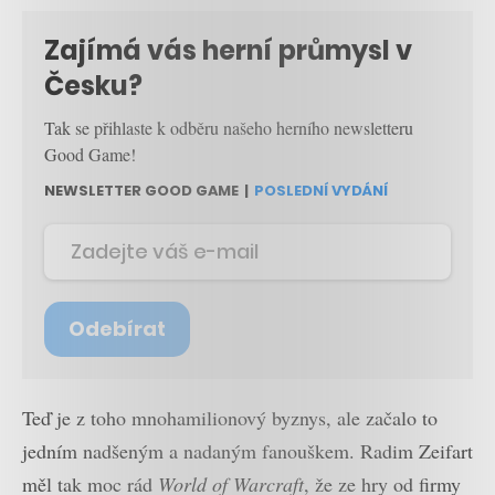
Zajímá vás herní průmysl v
Česku?
Tak se přihlaste k odběru našeho herního newsletteru
Good Game!
NEWSLETTER GOOD GAME
|
POSLEDNÍ VYDÁNÍ
Odebírat
Teď je z toho mnohamilionový byznys, ale začalo to
jedním nadšeným a nadaným fanouškem. Radim Zeifart
měl tak moc rád
World of Warcraft
, že ze hry od firmy