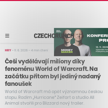
HRY
–
11. 6. 2026
–
4 min čtení
Češi vydělávají miliony díky
fenoménu World of Warcraft. Na
začátku přitom byl jediný nadaný
fanoušek
World of Warcraft má opět významnou českou
stopu. Radim „Hurricane“ Zeifart a studio All
Animal stvořili pro Blizzard nový trailer.