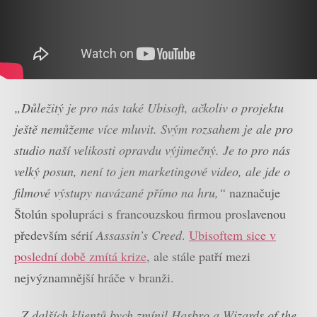
„Důležitý je pro nás také Ubisoft, ačkoliv o projektu
ještě nemůžeme více mluvit. Svým rozsahem je ale pro
studio naší velikosti opravdu výjimečný. Je to pro nás
velký posun, není to jen marketingové video, ale jde o
filmové výstupy navázané přímo na hru,“
naznačuje
Štolún spolupráci s francouzskou firmou proslavenou
především sérií
Assassin’s Creed
.
Ubisoftem sice v
poslední době zmítá krize
, ale stále patří mezi
nejvýznamnější hráče v branži.
„Z dalších klientů bych zmínil Hasbro a Wizards of the