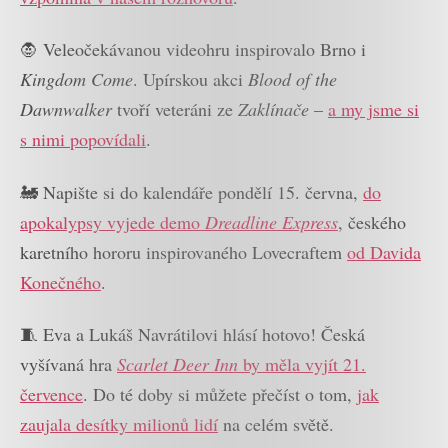
🧛 Veleočekávanou videohru inspirovalo Brno i
Kingdom Come
. Upírskou akci
Blood of the
Dawnwalker
tvoří veteráni ze
Zaklínače
–
a my jsme si
s nimi popovídali
.
🚂 Napište si do kalendáře pondělí 15. června,
do
apokalypsy vyjede demo
Dreadline Express
, českého
karetního hororu inspirovaného Lovecraftem
od Davida
Konečného
.
🧵 Eva a Lukáš Navrátilovi hlásí hotovo! Česká
vyšívaná hra
Scarlet Deer Inn
by měla vyjít 21.
července
. Do té doby si můžete přečíst o tom,
jak
zaujala desítky milionů lidí
na celém světě.