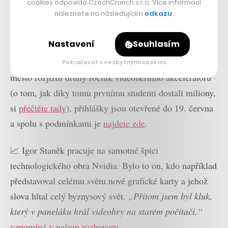
cookies odpovídá CzechCrunch s.r.o. Více informací
studia All Animal.
naleznete na následujícím
odkazu
.
Top novinky ze světa her
Nastavení
Souhlasím
🧑‍🎓 Praha opět podpoří nadějné herní vývojáře! Hlavní
Pokračovat s nezbytnými cookies
město rozjíždí druhý ročník videoherního akcelerátoru
(o tom, jak díky tomu prvnímu studenti dostali miliony,
si
přečtěte tady
), přihlášky jsou otevřené do 19. června
a spolu s podmínkami je
najdete zde
.
📈 Igor Staněk pracuje na samotné špici
technologického obra Nvidia. Bylo to on, kdo například
představoval celému světu nové grafické karty a jehož
slova hltal celý byznysový svět.
„Přitom jsem byl kluk,
který v paneláku hrál videohry na starém počítači,“
vzpomíná v našem rozhovoru
.