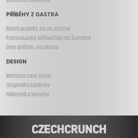
PŘÍBĚHY Z GASTRA
Boční projekt, co se zvrtnul
Francouzský šéfkuchař na Šumavě
Dva golfisti, co pečou
DESIGN
Bomma není tichá
Originální hodinky
Nábytek z betonu