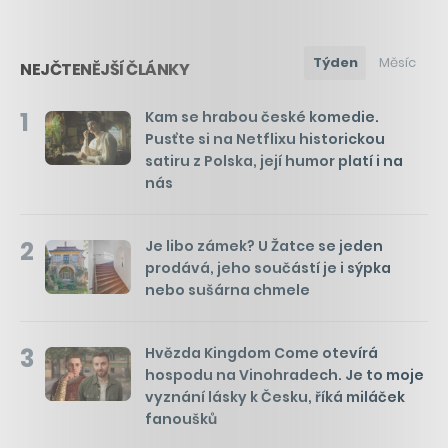
Týden
Měsíc
NEJČTENĚJŠÍ ČLÁNKY
1
Kam se hrabou české komedie.
Pusťte si na Netflixu historickou
satiru z Polska, její humor platí i na
nás
2
Je libo zámek? U Žatce se jeden
prodává, jeho součástí je i sýpka
nebo sušárna chmele
3
Hvězda Kingdom Come otevírá
hospodu na Vinohradech. Je to moje
vyznání lásky k Česku, říká miláček
fanoušků