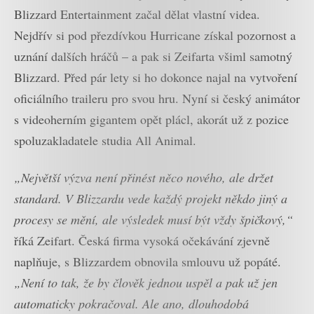
Blizzard Entertainment začal dělat vlastní videa.
Nejdřív si pod přezdívkou Hurricane získal pozornost a
uznání dalších hráčů – a pak si Zeifarta všiml samotný
Blizzard. Před pár lety si ho dokonce najal na vytvoření
oficiálního traileru pro svou hru. Nyní si český animátor
s videoherním gigantem opět plácl, akorát už z pozice
spoluzakladatele studia All Animal.
„Největší výzva není přinést něco nového, ale držet
standard. V Blizzardu vede každý projekt někdo jiný a
procesy se mění, ale výsledek musí být vždy špičkový,“
říká Zeifart. Česká firma vysoká očekávání zjevně
naplňuje, s Blizzardem obnovila smlouvu už popáté.
„Není to tak, že by člověk jednou uspěl a pak už jen
automaticky pokračoval. Ale ano, dlouhodobá