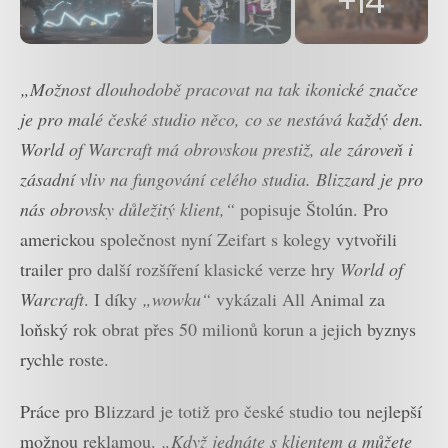
+14
„Možnost dlouhodobě pracovat na tak ikonické značce
je pro malé české studio něco, co se nestává každý den.
World of Warcraft má obrovskou prestiž, ale zároveň i
zásadní vliv na fungování celého studia. Blizzard je pro
nás obrovsky důležitý klient,“
popisuje Štolún. Pro
americkou společnost nyní Zeifart s kolegy vytvořili
trailer pro další rozšíření klasické verze hry
World of
Warcraft
. I díky
„wowku“
vykázali All Animal za
loňský rok obrat přes 50 milionů korun a jejich byznys
rychle roste.
Práce pro Blizzard je totiž pro české studio tou nejlepší
možnou reklamou.
„Když jednáte s klientem a můžete