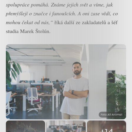
spolupráce pomáhá. Známe jejich svět a víme, jak
přemýšlejí o značce i fanoušcích. A oni zase vědí, co
mohou čekat od nás,“
říká další ze zakladatelů a šéf
studia Marek Štolún.
Foto: All Animal