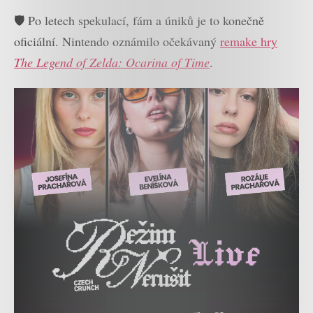
🛡️ Po letech spekulací, fám a úniků je to konečně
oficiální. Nintendo oznámilo očekávaný
remake hry
The Legend of Zelda: Ocarina of Time
.