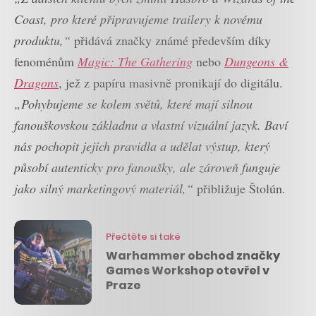
Coast, pro které připravujeme trailery k novému
produktu,“
přidává značky známé především díky
fenoménům
Magic: The Gathering
nebo
Dungeons &
Dragons
, jež z papíru masivně pronikají do digitálu.
„Pohybujeme se kolem světů
, které mají silnou
fanouškovskou základnu a vlastní vizuální jazyk. Baví
nás pochopit jejich pravidla a udělat výstup, který
působí autenticky pro fanoušky, ale zároveň funguje
jako silný marketingový materiál,“
přibližuje Štolún.
Přečtěte si také
Warhammer obchod značky
Games Workshop otevřel v
Praze