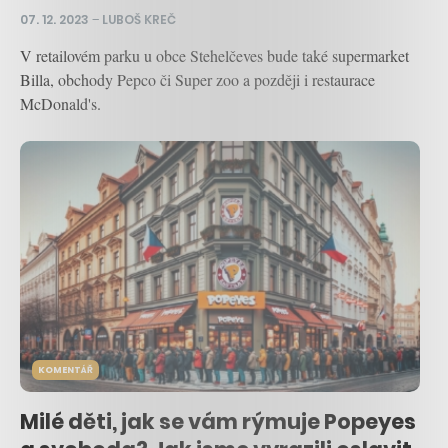
07. 12. 2023
–
LUBOŠ KREČ
V retailovém parku u obce Stehelčeves bude také supermarket
Billa, obchody Pepco či Super zoo a později i restaurace
McDonald's.
KOMENTÁŘ
Milé děti, jak se vám rýmuje Popeyes