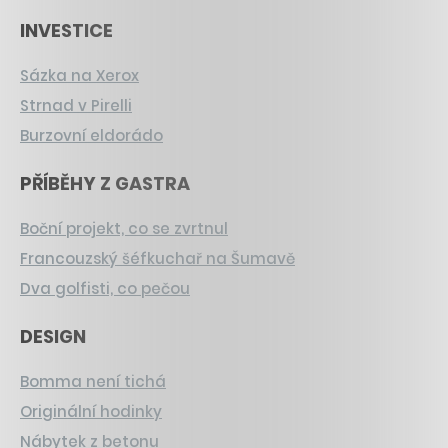
INVESTICE
Sázka na Xerox
Strnad v Pirelli
Burzovní eldorádo
PŘÍBĚHY Z GASTRA
Boční projekt, co se zvrtnul
Francouzský šéfkuchař na Šumavě
Dva golfisti, co pečou
DESIGN
Bomma není tichá
Originální hodinky
Nábytek z betonu