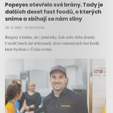
Popeyes otevřelo své brány. Tady je
dalších deset fast foodů, o kterých
sníme a sbíhají se nám sliny
05. 11. 2023
–
ELIŠKA NOVÁ
Burgery a kuřata, ale i palačinky, kafe nebo třeba donuty.
CzechCrunch dal dohromady deset zahraničních fast foodů,
které bychom v Česku uvítali.