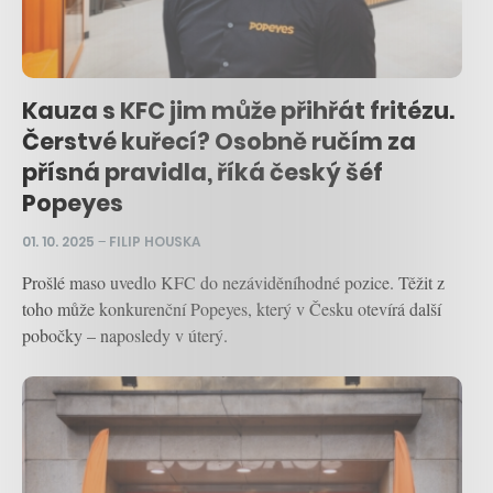
Kauza s KFC jim může přihřát fritézu.
Čerstvé kuřecí? Osobně ručím za
přísná pravidla, říká český šéf
Popeyes
01. 10. 2025
–
FILIP HOUSKA
Prošlé maso uvedlo KFC do nezáviděníhodné pozice. Těžit z
toho může konkurenční Popeyes, který v Česku otevírá další
pobočky – naposledy v úterý.