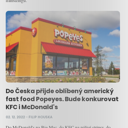
franšízingu.
Do Česka přijde oblíbený americký
fast food Popeyes. Bude konkurovat
KFC i McDonald's
02. 12. 2022
–
FILIP HOUSKA
Do McDonald's na Big Mac, do KFC na pálivé stripsy, do