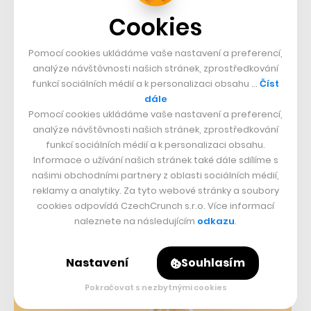
Cookies
Pomocí cookies ukládáme vaše nastavení a preferencí,
analýze návštěvnosti našich stránek, zprostředkování
funkcí sociálních médií a k personalizaci obsahu …
Číst
dále
Pomocí cookies ukládáme vaše nastavení a preferencí,
Vyzyvatel KFC otevře v Praze už za
analýze návštěvnosti našich stránek, zprostředkování
měsíc. Popeyes bude lákat na kuřecí
funkcí sociálních médií a k personalizaci obsahu.
Informace o užívání našich stránek také dále sdílíme s
fast food z Louisiany
našimi obchodními partnery z oblasti sociálních médií,
09. 10. 2023
–
FILIP HOUSKA
reklamy a analytiky. Za tyto webové stránky a soubory
cookies odpovídá CzechCrunch s.r.o. Více informací
Slavný americký řetězec přichází do Česka a láká na širokou
naleznete na následujícím
odkazu
.
nabídku smažených kuřecích pochoutek nebo na oblíbené
hranolky Cajun.
Nastavení
Souhlasím
Pokračovat s nezbytnými cookies