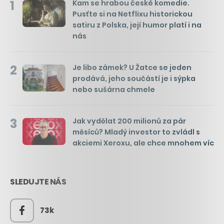
1
Kam se hrabou české komedie.
Pusťte si na Netflixu historickou
satiru z Polska, její humor platí i na
nás
2
Je libo zámek? U Žatce se jeden
prodává, jeho součástí je i sýpka
nebo sušárna chmele
3
Jak vydělat 200 milionů za pár
měsíců? Mladý investor to zvládl s
akciemi Xeroxu, ale chce mnohem víc
SLEDUJTE NÁS
73k