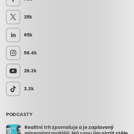
25k
65k
56.4k
26.3k
3.3k
PODCASTY
Realitní trh zpomaluje a je zaplavený
mizernými makléři. Má cenu jim platit stále