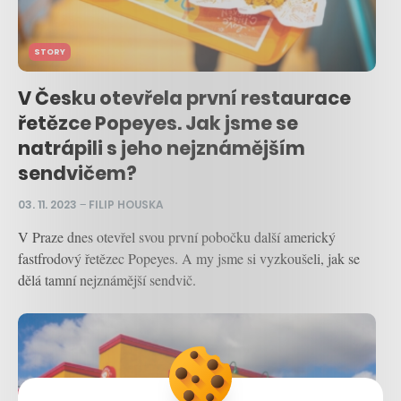
STORY
V Česku otevřela první restaurace
řetězce Popeyes. Jak jsme se
natrápili s jeho nejznámějším
sendvičem?
03. 11. 2023
–
FILIP HOUSKA
V Praze dnes otevřel svou první pobočku další americký
fastfrodový řetězec Popeyes. A my jsme si vyzkoušeli, jak se
dělá tamní nejznámější sendvič.