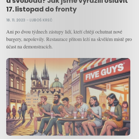
a svoboda? Jak jsme vyrazili oslavit
17. listopad do fronty
18. 11. 2023
–
LUBOŠ KREČ
Ani po dvou týdnech zástupy lidí, kteří chtějí ochutnat nové
burgery, nepolevily. Restaurace přitom leží na skvělém místě pro
účast na demonstracích.