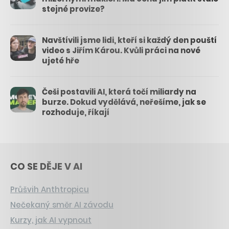
stejné provize?
Navštívili jsme lidi, kteří si každý den pouští
video s Jiřím Károu. Kvůli práci na nové
ujeté hře
Češi postavili AI, která točí miliardy na
burze. Dokud vydělává, neřešíme, jak se
rozhoduje, říkají
CO SE DĚJE V AI
Průšvih Anthtropicu
Nečekaný směr AI závodu
Kurzy, jak AI vypnout