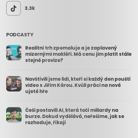
3.3k
PODCASTY
Realitní trh zpomaluje a je zaplavený
mizernými makléři. Má cenu jim platit stále
stejné provize?
Navštívili jsme lidi, kteří si každý den pouští
video s Jiřím Károu. Kvůli práci na nové
ujeté hře
Češi postavili AI, která točí miliardy na
burze. Dokud vydělává, neřešíme, jak se
rozhoduje, říkají