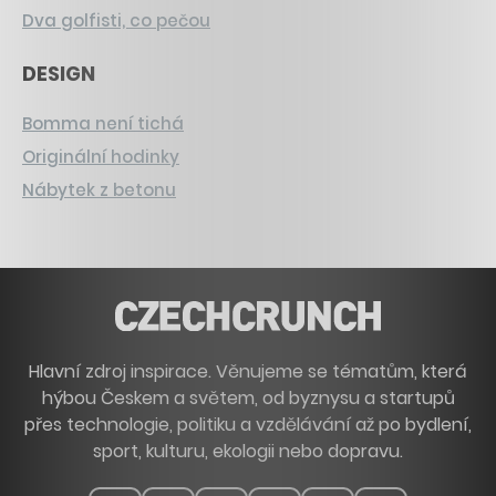
Dva golfisti, co pečou
DESIGN
Bomma není tichá
Originální hodinky
Nábytek z betonu
Hlavní zdroj inspirace. Věnujeme se tématům, která
hýbou Českem a světem, od byznysu a startupů
přes technologie, politiku a vzdělávání až po bydlení,
sport, kulturu, ekologii nebo dopravu.