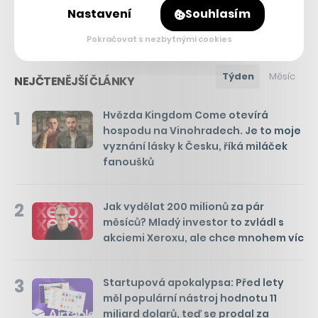
Nastavení
Souhlasím
Pokračovat s nezbytnými cookies
Týden
Měsíc
NEJČTENĚJŠÍ ČLÁNKY
1
Hvězda Kingdom Come otevírá
hospodu na Vinohradech. Je to moje
vyznání lásky k Česku, říká miláček
fanoušků
2
Jak vydělat 200 milionů za pár
měsíců? Mladý investor to zvládl s
akciemi Xeroxu, ale chce mnohem víc
3
Startupová apokalypsa: Před lety
měl populární nástroj hodnotu 11
miliard dolarů, teď se prodal za