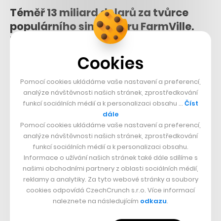
Téměř 13 miliard dolarů za tvůrce
populárního simulátoru FarmVille.
Take-Two kupuje herní studio Zynga
Cookies
10. 1. 2022
–
FILIP HOUSKA
V dobách, kdy se sociální síť Facebook naplno rozbíhala, jste
Pomocí cookies ukládáme vaše nastavení a preferencí,
možná v záložkách svého profilu měli hru pod názvem
analýze návštěvnosti našich stránek, zprostředkování
FarmVille, kde jste se starali…
funkcí sociálních médií a k personalizaci obsahu …
Číst
dále
Pomocí cookies ukládáme vaše nastavení a preferencí,
analýze návštěvnosti našich stránek, zprostředkování
funkcí sociálních médií a k personalizaci obsahu.
CZECHCRUNCH WEEKLY
Informace o užívání našich stránek také dále sdílíme s
našimi obchodními partnery z oblasti sociálních médií,
V newsletteru Weekly vám každou neděli naservírujeme
reklamy a analytiky. Za tyto webové stránky a soubory
porci těch nejdůležitějších zpráv, které by vám neměly
cookies odpovídá CzechCrunch s.r.o. Více informací
naleznete na následujícím
odkazu
.
uniknout.