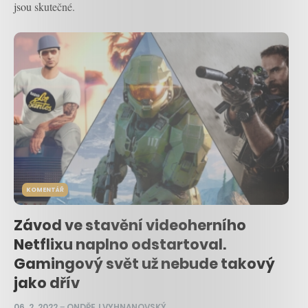
jsou skutečné.
KOMENTÁŘ
Závod ve stavění videoherního
Netflixu naplno odstartoval.
Gamingový svět už nebude takový
jako dřív
06. 2. 2022
–
ONDŘEJ VYHNANOVSKÝ