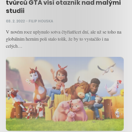
tvůrců GTA visí otazník nad malými
studii
03. 2. 2022
–
FILIP HOUSKA
V novém roce uplynulo sotva čtyřiatřicet dní, ale už se toho na
globálním herním poli stalo tolik, že by to vystačilo i na
celých…