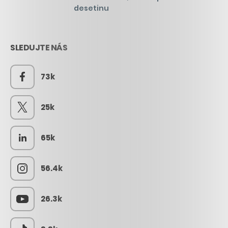
desetinu
SLEDUJTE NÁS
73k
25k
65k
56.4k
26.3k