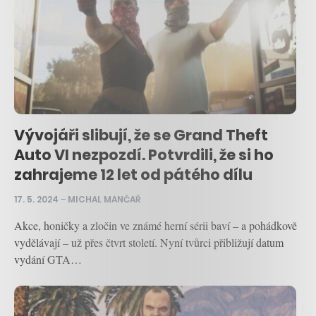
Vývojáři slibují, že se Grand Theft
Auto VI nezpozdí. Potvrdili, že si ho
zahrajeme 12 let od pátého dílu
17. 5. 2024
–
MICHAL MANČAŘ
Akce, honičky a zločin ve známé herní sérii baví – a pohádkově
vydělávají – už přes čtvrt století. Nyní tvůrci přibližují datum
vydání GTA…