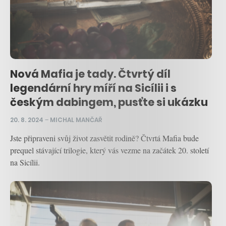
Nová Mafia je tady. Čtvrtý díl
legendární hry míří na Sicílii i s
českým dabingem, pusťte si ukázku
20. 8. 2024
–
MICHAL MANČAŘ
Jste připraveni svůj život zasvětit rodině? Čtvrtá Mafia bude
prequel stávající trilogie, který vás vezme na začátek 20. století
na Sicílii.