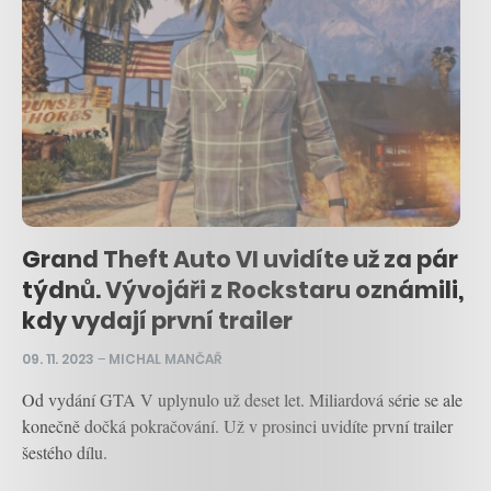
Grand Theft Auto VI uvidíte už za pár
týdnů. Vývojáři z Rockstaru oznámili,
kdy vydají první trailer
09. 11. 2023
–
MICHAL MANČAŘ
Od vydání GTA V uplynulo už deset let. Miliardová série se ale
konečně dočká pokračování. Už v prosinci uvidíte první trailer
šestého dílu.