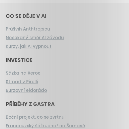
CO SE DĚJE V AI
Průšvih Anthtropicu
Nečekaný směr AI závodu
Kurzy, jak AI vypnout
INVESTICE
Sázka na Xerox
Strnad v Pirelli
Burzovní eldorádo
PŘÍBĚHY Z GASTRA
Boční projekt, co se zvrtnul
Francouzský šéfkuchař na Šumavě