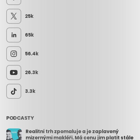
25k
65k
56.4k
26.3k
3.3k
PODCASTY
Realitní trh zpomaluje a je zaplavený
mizernými makléři. Má cenu jim platit stále