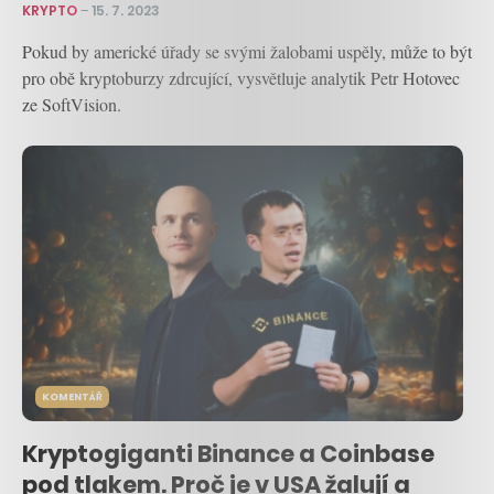
KRYPTO
–
15. 7. 2023
Pokud by americké úřady se svými žalobami uspěly, může to být
pro obě kryptoburzy zdrcující, vysvětluje analytik Petr Hotovec
ze SoftVision.
KOMENTÁŘ
Kryptogiganti Binance a Coinbase
pod tlakem. Proč je v USA žalují a