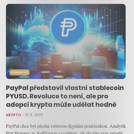
KOMENTÁŘ
PayPal představil vlastní stablecoin
PYUSD. Revoluce to není, ale pro
adopci krypta může udělat hodně
KRYPTO
–
21. 8. 2023
PayPal chce být přední světovou digitální peněženkou. Analytik
Petr Hotovec ze SoftVision vysvětluje, jak do této vize zapadá