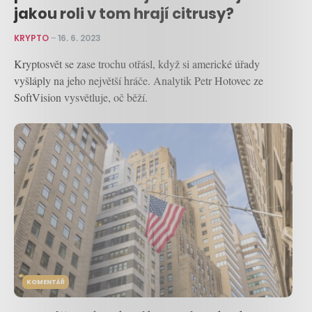
jakou roli v tom hrají citrusy?
KRYPTO
–
16. 6. 2023
Kryptosvět se zase trochu otřásl, když si americké úřady
vyšláply na jeho největší hráče. Analytik Petr Hotovec ze
SoftVision vysvětluje, oč běží.
KOMENTÁŘ