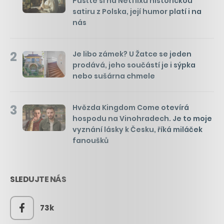
Pusťte si na Netflixu historickou
satiru z Polska, její humor platí i na
nás
2
Je libo zámek? U Žatce se jeden
prodává, jeho součástí je i sýpka
nebo sušárna chmele
3
Hvězda Kingdom Come otevírá
hospodu na Vinohradech. Je to moje
vyznání lásky k Česku, říká miláček
fanoušků
SLEDUJTE NÁS
73k