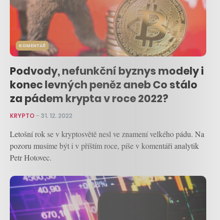
KOMENTÁŘ
Podvody, nefunkční byznys modely i
konec levných peněz aneb Co stálo
za pádem krypta v roce 2022?
KRYPTO
–
31. 12. 2022
Letošní rok se v kryptosvětě nesl ve znamení velkého pádu. Na
pozoru musíme být i v příštím roce, píše v komentáři analytik
Petr Hotovec.