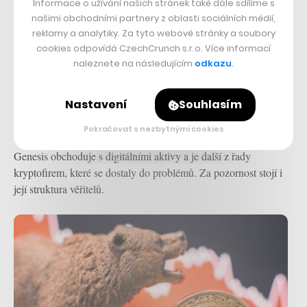
Informace o užívání našich stránek také dále sdílíme s
našimi obchodními partnery z oblasti sociálních médií,
reklamy a analytiky. Za tyto webové stránky a soubory
cookies odpovídá CzechCrunch s.r.o. Více informací
naleznete na následujícím
odkazu
.
Kryptosvětem otřásla další velká
insolvence. Bitcoin po zamrznutí ale
Nastavení
Souhlasím
znovu ožil a odrazil se ode dna
Pokračovat s nezbytnými cookies
KRYPTO
–
06. 2. 2023
Genesis obchoduje s digitálními aktivy a je další z řady
kryptofirem, které se dostaly do problémů. Za pozornost stojí i
její struktura věřitelů.