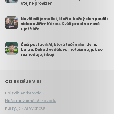
stejné provize?
Navštívili jsme lidi, kteří si každý den pouští
video s Jiřím Károu. Kvůli práci na nové
ujeté hře
Češi postavili AI, která točí miliardy na
burze. Dokud vydělává, neřešíme, jak se
rozhoduje, říkají
CO SE DĚJE V AI
Průšvih Anthtropicu
Nečekaný směr AI závodu
Kurzy, jak AI vypnout