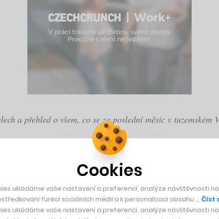
lech a přehled o všem, co se za poslední měsíc v tuzemském V
Cookies
 druhým českým jednorožcem
ies ukládáme vaše nastavení a preferencí, analýze návštěvnosti naš
středkování funkcí sociálních médií a k personalizaci obsahu …
Číst 
. Productboard zakladatelů Huberta Palána a Daniela Hejla v ú
ies ukládáme vaše nastavení a preferencí, analýze návštěvnosti naš