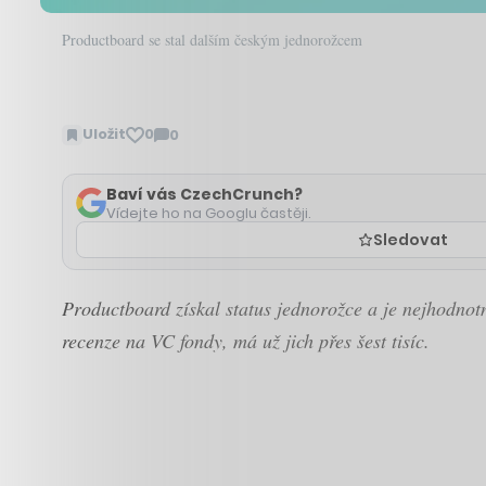
Productboard se stal dalším českým jednorožcem
Uložit
0
0
Zobrazit
komentáře
Baví vás CzechCrunch?
Vídejte ho na Googlu častěji.
Sledovat
Productboard získal status jednorožce a je nejhodnot
recenze na VC fondy, má už jich přes šest tisíc.