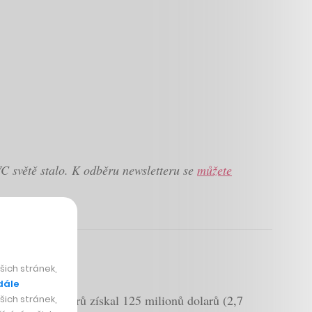
C světě stalo. K odběru newsletteru se
můžete
ich stránek,
dále
noru od investorů získal 125 milionů dolarů (2,7
ich stránek,