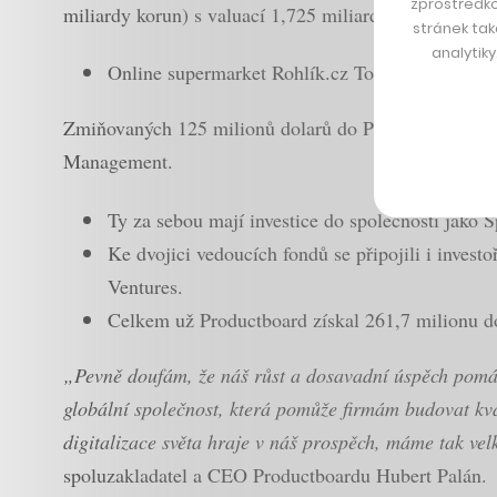
zprostředko
miliardy korun) s valuací 1,725 miliardy dolarů (37 m
stránek tak
analytik
Online supermarket Rohlík.cz Tomáše Čupra, kt
Zmiňovaných 125 milionů dolarů do Productboardu sm
Management.
Ty za sebou mají investice do společností jako 
Ke dvojici vedoucích fondů se připojili i inves
Ventures.
Celkem už Productboard získal 261,7 milionu d
„Pevně doufám, že náš růst a dosavadní úspěch pomáhá
globální společnost, která pomůže firmám budovat kvali
digitalizace světa hraje v náš prospěch, máme tak velk
spoluzakladatel a CEO Productboardu Hubert Palán.