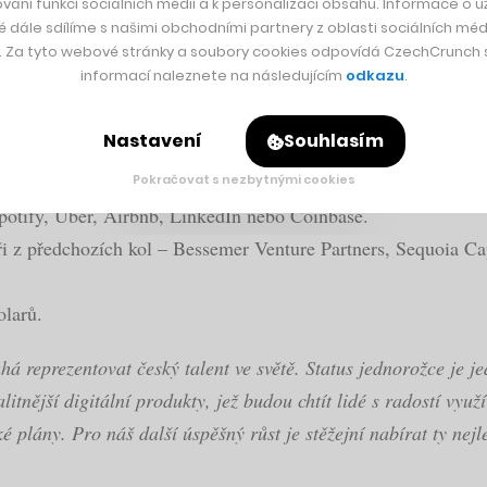
vání funkcí sociálních médií a k personalizaci obsahu. Informace o už
iliard korun). Překonal tak magickou miliardovou hranici a sta
é dále sdílíme s našimi obchodními partnery z oblasti sociálních médi
y. Za tyto webové stránky a soubory cookies odpovídá CzechCrunch s.
erý se stal historicky prvním českým jednorožcem, má
po pos
informací naleznete na následujícím
odkazu
.
ěřuje v rámci investičního kola Series D pod vedením fondů
Nastavení
Souhlasím
Pokračovat s nezbytnými cookies
Spotify, Uber, Airbnb, LinkedIn nebo Coinbase.
toři z předchozích kol – Bessemer Venture Partners, Sequoia Ca
olarů.
 reprezentovat český talent ve světě. Status jednorožce je je
tnější digitální produkty, jež budou chtít lidé s radostí využí
é plány. Pro náš další úspěšný růst je stěžejní nabírat ty nej