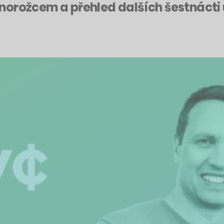
orožcem a přehled dalších šestnácti 