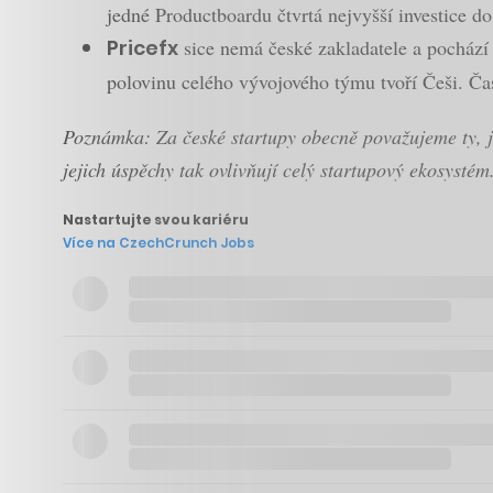
jedné Productboardu čtvrtá nejvyšší investice d
Pricefx
sice nemá české zakladatele a pochází 
polovinu celého vývojového týmu tvoří Češi. Ča
Poznámka: Za české startupy obecně považujeme ty, jež
jejich úspěchy tak ovlivňují celý startupový ekosystém
Nastartujte svou kariéru
Více na CzechCrunch Jobs