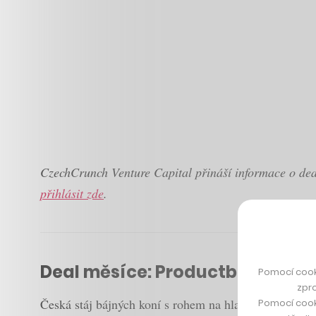
CzechCrunch Venture Capital přináší informace o dea
přihlásit zde
.
Deal měsíce: Productboard je
Pomocí cook
zpro
Česká stáj bájných koní s rohem na hlavě se rozrůstá
Pomocí cook