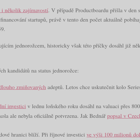
 i několik zajímavostí
. V případě Productboardu přišla v den 
 financování startupů, právě v tento den počet aktuálně pobíha
59.
ujícím jednorožcem, historicky však této příčky dosáhl již ně
ch kandidátů na status jednorožce:
 dlouho zmiňovaných
adeptů. Letos chce uskutečnit kolo Serie
ní investici
v lednu loňského roku dosáhl na valuaci přes 80
kola ale nebyla oficiálně potvrzena. Jak Bednář
popsal v Czec
ové hranici blíží. Při říjnové investici
ve výši 100 milionů do