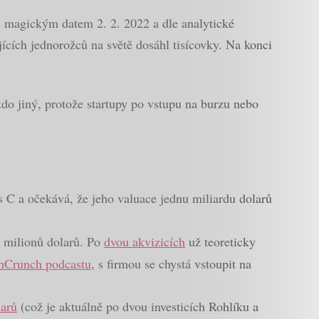
s magickým datem 2. 2. 2022 a dle analytické
jících jednorožců na světě dosáhl tisícovky. Na konci
kdo jiný, protože startupy po vstupu na burzu nebo
s C a očekává, že jeho valuace jednu miliardu dolarů
0 milionů dolarů. Po
dvou akvizicích
už teoreticky
hCrunch podcastu
, s firmou se chystá vstoupit na
larů
(což je aktuálně po dvou investicích Rohlíku a