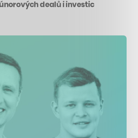
únorových dealů i investic