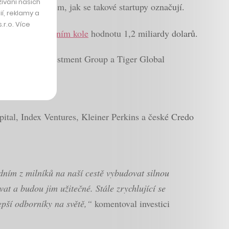
ívání našich
l se jednorožcem, jak se takové startupy označují.
í, reklamy a
r.o. Více
ledním investičním kole
hodnotu 1,2 miliardy dolarů.
 Dragoneer Investment Group a Tiger Global
pital, Index Ventures, Kleiner Perkins a české Credo
dním z milníků na naší cestě vybudovat silnou
vat a budou jim užitečné. Stále zrychlující se
lepší odborníky na světě,“
komentoval investici