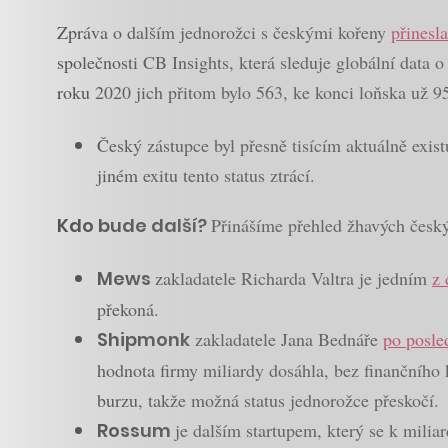
Zpráva o dalším jednorožci s českými kořeny
přinesla
společnosti CB Insights, která sleduje globální data o
roku 2020 jich přitom bylo 563, ke konci loňska už 9
Český zástupce byl přesně tisícím aktuálně exist
jiném exitu tento status ztrácí.
Kdo bude další?
Přinášíme přehled žhavých český
Mews
zakladatele Richarda Valtra je jedním
z
překoná.
Shipmonk
zakladatele Jana Bednáře
po posled
hodnota firmy miliardy dosáhla, bez finančního 
burzu, takže možná status jednorožce přeskočí.
Rossum
je dalším startupem, který se k miliard