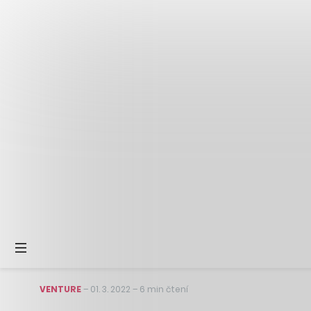
VENTURE
–
01. 3. 2022
–
6 min čtení